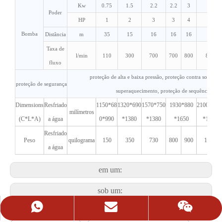
Kw
0.75
1.5
2.2
2.2
3
3
Poder
HP
1
2
3
3
4
4
Bomba
Distância
m
35
15
16
16
16
16
Taxa de
l/min
110
300
700
700
800
800
fluxo
proteção de alta e baixa pressão, proteção contra sobrecar
proteção de segurança
superaquecimento, proteção de sequência de fa
Dimensions
Resfriado
1150*68
1320*690
1570*750
1930*880
2100*100
milímetros
(C*L*A)
a água
0*990
*1380
*1380
*1650
*1730
Resfriado
Peso
quilograma
150
350
730
800
900
1150
a água
em um:
sob um:
Solicite uma cotação
+86-13427134146
13427134146