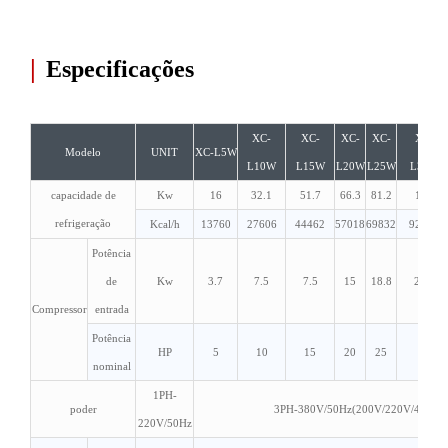
|
Especificações
XC-
XC-
XC-
XC-
XC-
Modelo
UNIT
XC-L5W
L10W
L15W
L20W
L25W
L30W
capacidade de
Kw
16
32.1
51.7
66.3
81.2
108
refrigeração
Kcal/h
13760
27606
44462
57018
69832
92880
Potência
de
Kw
3.7
7.5
7.5
15
18.8
22.5
Compressor
entrada
Potência
HP
5
10
15
20
25
30
nominal
1PH-
poder
3PH-380V/50Hz(200V/220V/415V 5
220V/50Hz