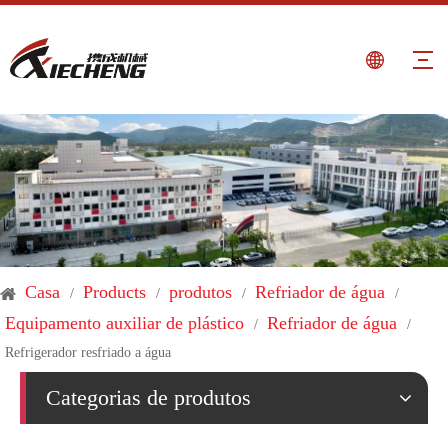
Casa
Products
produtos
Refriador de água
/
/
/
/
Equipamento auxiliar de plástico
Refriador de água
/
/
Refrigerador resfriado a água
Categorias de produtos