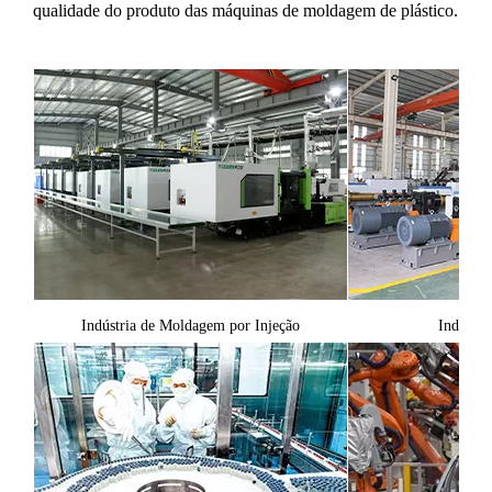
qualidade do produto das máquinas de moldagem de plástico.
Indústria de Moldagem por Injeção
Indústri