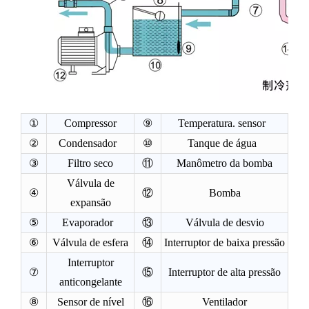
①
Compressor
⑨
Temperatura. sensor
②
Condensador
⑩
Tanque de água
③
Filtro seco
⑪
Manômetro da bomba
Válvula de
④
⑫
Bomba
expansão
⑤
Evaporador
⑬
Válvula de desvio
⑥
Válvula de esfera
⑭
Interruptor de baixa pressão
Interruptor
⑦
⑮
Interruptor de alta pressão
anticongelante
⑧
Sensor de nível
⑯
Ventilador