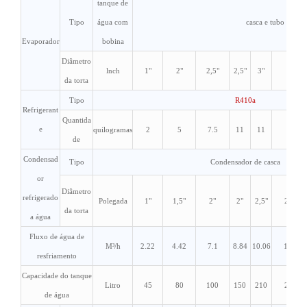
tanque de
Tipo
água com
casca e tubo
Evaporador
bobina
Diâmetro
lnch
1"
2"
2,5"
2,5"
3"
3"
da torta
Tipo
R410a
Refrigerant
Quantida
e
quilogramas
2
5
7.5
11
11
12
de
Condensad
Tipo
Condensador de casca
or
Diâmetro
refrigerado
Polegada
1"
1,5"
2"
2"
2,5"
2,5"
da torta
a água
Fluxo de água de
M³/h
2.22
4.42
7.1
8.84
10.06
13.6
resfriamento
Capacidade do tanque
Litro
45
80
100
150
210
210
de água