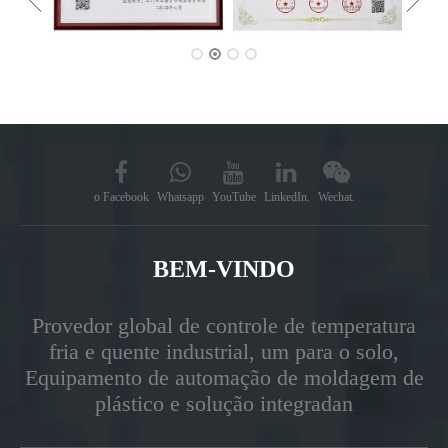
o Facebook
Whatsapp
YouTube
LinkedIn.
Wechat.
BEM-VINDO
Provedor global de controle de temperatura
fria e quente industrial, um para o solo,
Equipamento de automação de moldagem de
plástico e solução integradan