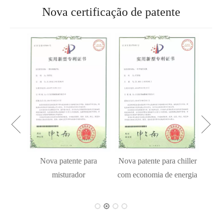
Nova certificação de patente
Nova 
ra
Nova patente para
Nova patente para chiller
a de
misturador
com economia de energia
e