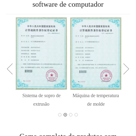
software de computador
Proc
o de
Sistema de sopro de
Máquina de temperatura
tal
extrusão
de molde