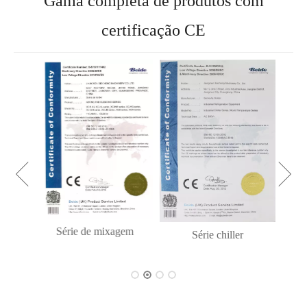
Gama completa de produtos com
certificação CE
Sé
tem
 de
Série de mixagem
Série chiller